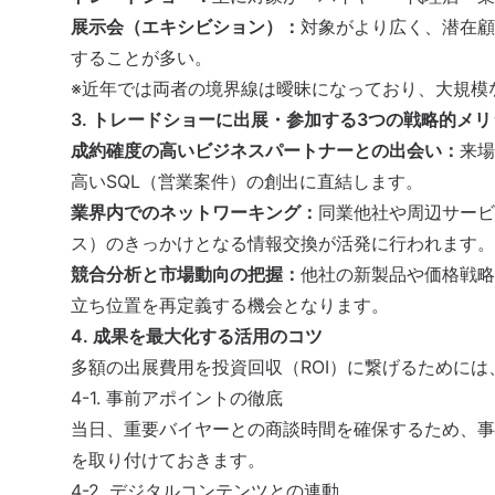
展示会（エキシビション）
：
対象がより広く、潜在顧
することが多い。
※近年では両者の境界線は曖昧になっており、大規模
3. トレードショーに出展・参加する3つの戦略的メリ
成約確度の高いビジネスパートナーとの出会い：
来場
高い
SQL
（営業案件）の創出に直結します。
業界内での
ネットワーキング
：
同業他社や周辺サービ
ス）のきっかけとなる情報交換が活発に行われます。
競合分析と市場動向の把握：
他社の新製品や価格戦略
立ち位置を再定義する機会となります。
4. 成果を最大化する活用のコツ
多額の出展費用を投資回収（ROI）に繋げるために
4-1. 事前アポイントの徹底
当日、重要バイヤーとの商談時間を確保するため、事
を取り付けておきます。
4-2. デジタルコンテンツとの連動