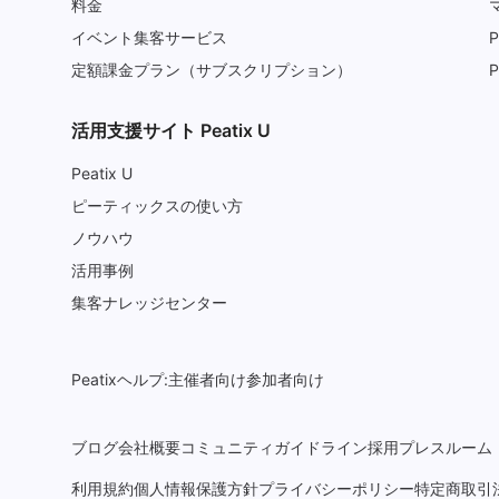
料金
イベント集客サービス
P
定額課金プラン（サブスクリプション）
P
活用支援サイト Peatix U
Peatix U
ピーティックスの使い方
ノウハウ
活用事例
集客ナレッジセンター
Peatixヘルプ:
主催者向け
参加者向け
ブログ
会社概要
コミュニティガイドライン
採用
プレスルーム
利用規約
個人情報保護方針
プライバシーポリシー
特定商取引