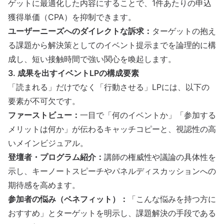
ゲットに最適化した内容にすることで、1件あたりの申込
獲得単価（
CPA
）を抑制できます。
ユーザーニーズへのダイレクトな訴求：
ターゲットの抱え
る課題から解決策としてのイベント提示までを論理的に構
成し、短い接触時間で強い関心を喚起します。
3. 成果を出すイベントLPの構成要素
「読まれる」だけでなく「行動させる」LPには、以下の
要素が不可欠です。
ファーストビュー：
一目で「何のイベントか」「参加する
メリットは何か」が伝わるキャッチコピーと、視認性の高
いメインビジュアル。
登壇者・プログラム紹介：
講師の権威性や議論の具体性を
示し、
キーノートスピーチ
や
パネルディスカッション
への
期待感を高めます。
参加者の悩み（ベネフィット）：
「こんな悩みを持つ方に
おすすめ」とターゲットを明示し、課題解決の手段である