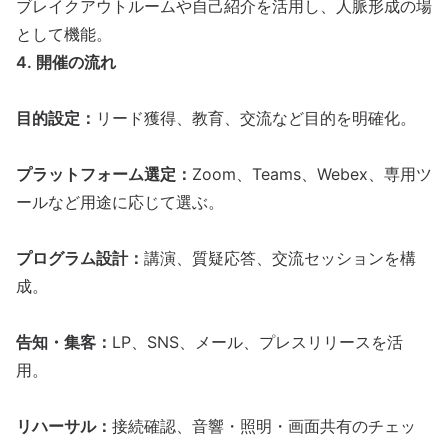
ブレイクアウトルーム
や自己紹介を活用し、人脈形成の場
として機能。
4. 開催の流れ
目的設定：
リード獲得
、教育、
交流
など目的を明確化。
プラットフォーム選定：
Zoom、Teams、Webex、専用ツ
ールなど用途に応じて選ぶ。
プログラム設計：
講演
、質疑応答、
交流
セッションを構
成。
告知・
集客
：
LP
、
SNS
、
メール
、
プレスリリース
を活
用。
リハーサル：
接続確認、音響・照明・画面共有のチェッ