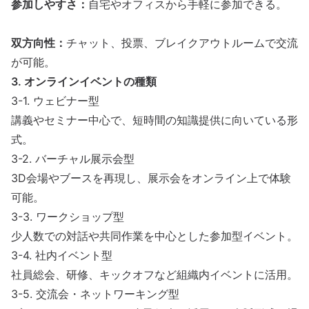
参加しやすさ：
自宅やオフィスから手軽に参加できる。
双方向性：
チャット、投票、
ブレイクアウトルーム
で
交流
が可能。
3. オンラインイベントの種類
3-1.
ウェビナー
型
講義や
セミナー
中心で、短時間の知識提供に向いている形
式。
3-2. バーチャル
展示会
型
3D会場やブースを再現し、
展示会
を
オンライン
上で体験
可能。
3-3.
ワークショップ
型
少人数での対話や共同作業を中心とした参加型
イベント
。
3-4. 社内イベント型
社員総会、研修、キックオフなど組織内
イベント
に活用。
3-5. 交流会・
ネットワーキング
型