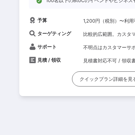
100名以下のBtoCのイベントやビジネ
予算
1,200円（税別）〜利
ターゲティング
比較的広範囲。カスタ
サポート
不明点はカスタマーサ
見積 / 領収
見積書対応不可 / 領収
クイックプラン詳細を見