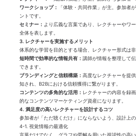
ワークショップ
：
「体験・共同作業」が主。参加者が
ントです。
セミナー：
より広義な言葉であり、レクチャーやワー
全体を表します。
3. レクチャーを実施するメリット
体系的な学習を目的とする場合、レクチャー形式は非
短時間で効率的な情報共有：
講師が情報を整理して伝
できます。
ブランディングと信頼構築：
高度なレクチャーを提供
知され、
B2B
における信頼獲得に繋がります。
コンテンツの多角的な活用：
レクチャーの内容を録画
的な
コンテンツマーケティング
資産になります。
4. 満足度の高いレクチャーを設計するコツ
参加者が「ただ聴くだけ」にならないよう、設計上の
4-1. 視覚情報の最適化
言葉だけでなく、グラフや図解を用いた視認性の高い