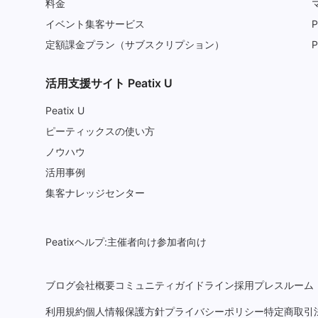
料金
イベント集客サービス
P
定額課金プラン（サブスクリプション）
P
活用支援サイト Peatix U
Peatix U
ピーティックスの使い方
ノウハウ
活用事例
集客ナレッジセンター
Peatixヘルプ:
主催者向け
参加者向け
ブログ
会社概要
コミュニティガイドライン
採用
プレスルーム
利用規約
個人情報保護方針
プライバシーポリシー
特定商取引