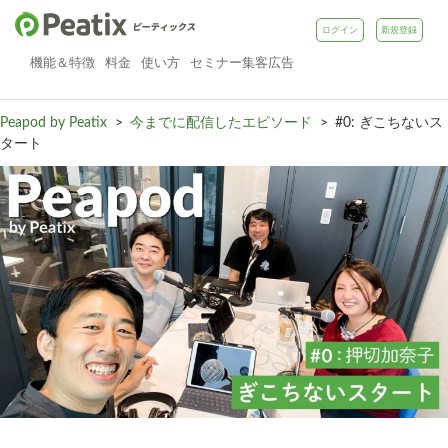
ログイン
新規登録
機能＆特徴
料金
使い方
セミナー集客広告
Peapod by Peatix
>
今までに配信したエピソード
>
#0: ぎこちないス
タート